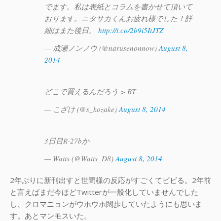
でます。私は表紙とコラムを書かせて頂いて
おります。ニタサカくんお疲れ様でした！詳
細はまた後日。
http://t.co/2b9i5ItJTZ
— 成瀬ノンノウ (@narusenonnow)
August 8,
2014
どこで買えるんだろう > RT
— こざけ (@s_kozake)
August 8, 2014
3日目R-27bか
— Watts (@Watts_D8)
August 8, 2014
2年ぶりに新刊出すと世間様の反応がすごくてビビる。2年前
と言えばまだ今ほどTwitterが一般化していませんでした
し、クロマニョンがウホウホ闊歩していたようにも思いま
す。あとマンモスいた。