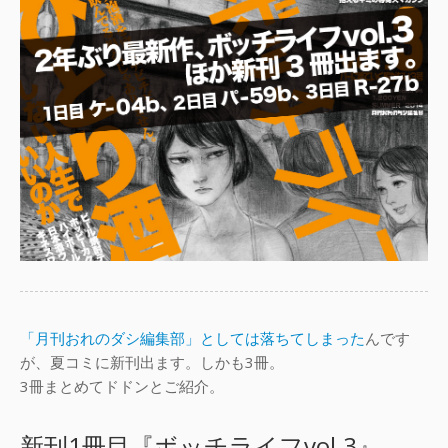
「月刊おれのダシ編集部」としては落ちてしまった
んです
が、夏コミに新刊出ます。しかも3冊。
3冊まとめてドドンとご紹介。
新刊1冊目『ボッチライフvol.3』