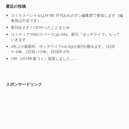
最近の投稿
コミケスペシャルはＭ18b 月刊おれのダシ編集部で参加します（編
集長は不在です）
新刊出ます！C87やったことまとめ
コミティア109のスペースはL-04a。新刊『ボッチライフ』もって
いきます
2年ぶり最新作、ボッチライフvol.3ほか新刊3冊出ます。1日目
ケ-04b、2日目パ-59b、3日目R-27b
C86（2014年夏コミ）落選しました……
スポンサードリンク