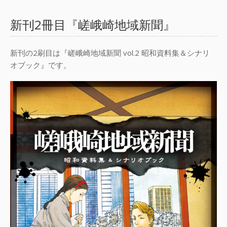
新刊2冊目『嵯峨崎地域新聞』
新刊の2刷目は『嵯峨崎地域新聞 vol.2 昭和資料集＆シナリ
オブック』です。