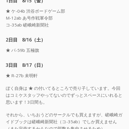
1日目 8/15（金）
★
ケ-04b 渋谷ボードゲーム部
M-12ab あ号作戦軍令部
コ-35ab 嵯峨崎新聞社
2日目 8/16（土）
★
パ-59b 五極旗
3日目 8/17（日）
★
R-27b 未明軒
ぼく自身は
★
の付いてるところで売り子しています。今回
はコミケスタッフやってないのでずっとスペースにいれると
思います！3日間も。
それから、いちおうどのサークルでも買えますが、嵯峨崎ガ
イドブックは嵯峨崎新聞社（コ-35ab）でしか買えません
（また完売するかもなので部数を集中させるため）。