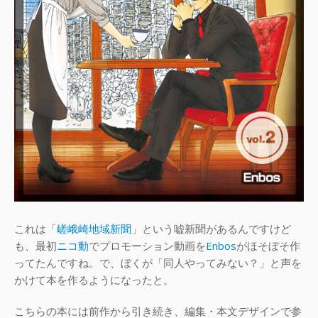
これは「
嵯峨崎地域新聞
」という嘘新聞があるんですけど
も、最初
ニコ動
でプロモーション動画を
Enbos
がほそぼそ作
ってたんですね。で、ぼくが「同人やってみない？」と声を
かけて本を作るようになったと。
こちらの本には前作から引き続き、編集・本文デザインで参