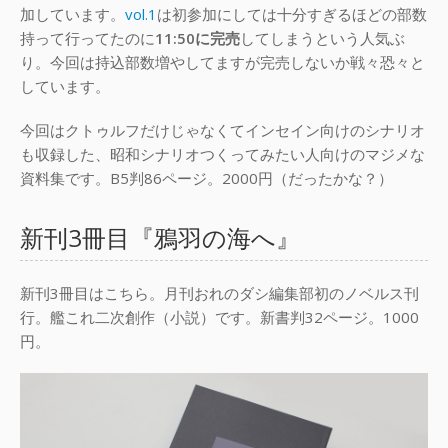
加しています。
vol.1
は初参加にしては十分すぎるほどの部数
持って行ってたのに
11:50に完売
してしまうという人気ぶ
り。今回は持込部数増やしてますが完売しないか戦々恐々と
しています。
今回はクトゥルフだけじゃなくてインセイン向けのシナリオ
も収録した、昭和シナリオつくってみたい人向けのマジメな
資料集です。B5判86ページ。2000円（だったかな？）
新刊3冊目『鴉羽の海へ』
新刊3冊目はこちら。月刊おれのダシ編集部初のノベルス刊
行。艦これ二次創作（小説）です。新書判32ページ。1000
円。