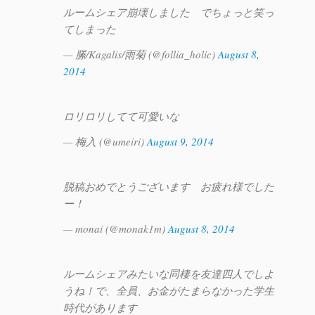
ルームシェア崩壊しました でちょっと笑っ
てしまった
— 縢/Kagalis/雨菊 (@follia_holic)
August 8,
2014
ロリロリしてて可愛いな
— 梅入 (@umeiri)
August 9, 2014
脱稿おめでとうございます お疲れ様でした
ー！
— monai (@monak1m)
August 8, 2014
ルームシェアみたいな同棲を友達四人でしよ
うね！で、全員、お金がたまらなかった学生
時代があります