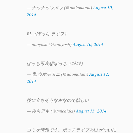
— ナッナッツメッ (@amiamatou)
August 10,
2014
BL（ぼっち ライフ）
— nooyosh (@nooyosh)
August 10, 2014
ぼっち可哀想ぼっち（ﾆﾀﾆﾀ）
— 鬼:ウホモタニ (@uhomotani)
August 12,
2014
役に立ちそうな本なので欲しい
— みちアキ (@tmichiaki)
August 13, 2014
コミケ情報です。ボッチライフVol.3がついに