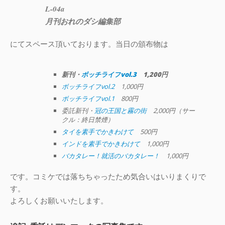
L-04a
月刊おれのダシ編集部
にてスペース頂いております。当日の頒布物は
新刊・
ボッチライフvol.3
1,200円
ボッチライフvol.2
1,000円
ボッチライフvol.1
800円
委託新刊・
冠の王国と霧の街
2,000円（サー
クル：終日禁煙）
タイを素手でかきわけて
500円
インドを素手でかきわけて
1,000円
バカタレー！就活のバカタレー！
1,000円
です。コミケでは落ちちゃったため気合いはいりまくりで
す。
よろしくお願いいたします。