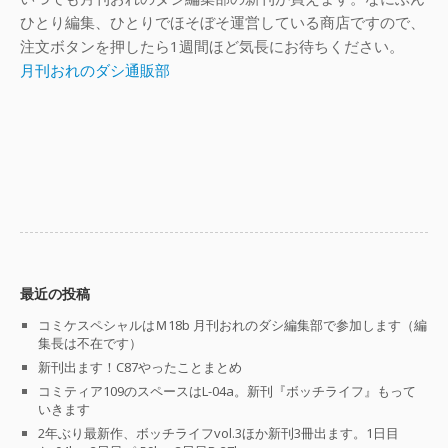
ひとり編集、ひとりでほそぼそ運営している商店ですので、
注文ボタンを押したら1週間ほど気長にお待ちください。
月刊おれのダシ通販部
最近の投稿
コミケスペシャルはＭ18b 月刊おれのダシ編集部で参加します（編
集長は不在です）
新刊出ます！C87やったことまとめ
コミティア109のスペースはL-04a。新刊『ボッチライフ』もって
いきます
2年ぶり最新作、ボッチライフvol.3ほか新刊3冊出ます。1日目