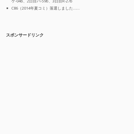
ケ-04b、2日目パ-59b、3日目R-27b
C86（2014年夏コミ）落選しました……
スポンサードリンク