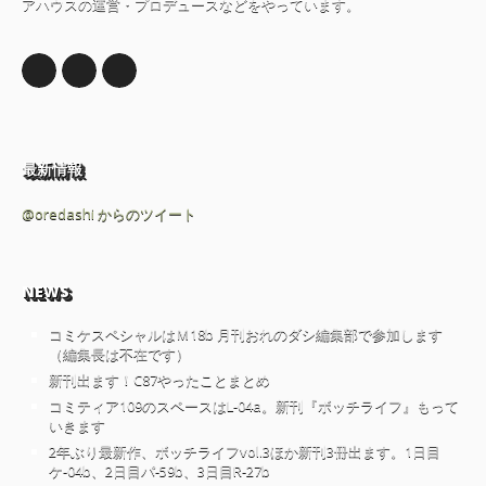
アハウスの運営・プロデュースなどをやっています。
最新情報
@oredashi からのツイート
NEWS
コミケスペシャルはＭ18b 月刊おれのダシ編集部で参加します
（編集長は不在です）
新刊出ます！C87やったことまとめ
コミティア109のスペースはL-04a。新刊『ボッチライフ』もって
いきます
2年ぶり最新作、ボッチライフvol.3ほか新刊3冊出ます。1日目
ケ-04b、2日目パ-59b、3日目R-27b